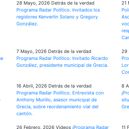
28 Mayo, 2026
Detrás de la verdad
21 
Programa Radar Político. Invitados los
Pol
regidores Kenverlin Solano y Gregory
Aso
González.
voc
res
Can
7 Mayo, 2026
Detrás de la verdad
29 
ne
Programa Radar Político. Invitado Ricardo
Pro
González, presidente municipal de Grecia.
Lor
Con
16 Abril, 2026
Detrás de la verdad
8 A
Programa Radar Político. Entrevista con
¡Pr
o
Anthony Murillo, asesor municipal de
sit
Grecia, sobre reordenamiento víal del
Gre
cantón.
26 Febrero, 2026
Videos
¡Programa Radar
11 