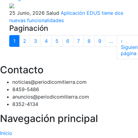
25 Junio, 2026
Salud
Aplicación EDUS tiene dos
nuevas funcionalidades
Paginación
1
2
3
4
5
6
7
8
9
…
›
Siguien
página
Contacto
noticias@periodicomitierra.com
8459-5486
anuncios@periodicomitierra.com
8352-4134
Navegación principal
Inicio