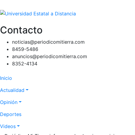
Contacto
noticias@periodicomitierra.com
8459-5486
anuncios@periodicomitierra.com
8352-4134
Navegación
Inicio
principal
Actualidad
Opinión
Deportes
Videos