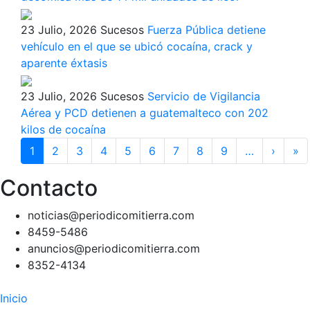
23 Julio, 2026
Sucesos
Fuerza Pública detiene
vehículo en el que se ubicó cocaína, crack y
aparente éxtasis
23 Julio, 2026
Sucesos
Servicio de Vigilancia
Aérea y PCD detienen a guatemalteco con 202
kilos de cocaína
Paginación
1
2
3
4
5
6
7
8
9
…
›
Siguie
»
Ú
págin
p
Contacto
noticias@periodicomitierra.com
8459-5486
anuncios@periodicomitierra.com
8352-4134
Navegación
Inicio