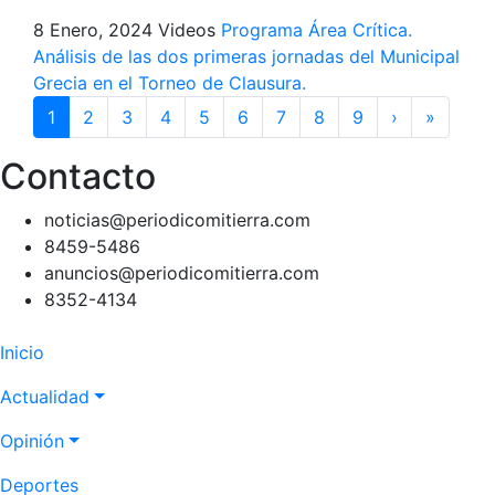
8 Enero, 2024
Videos
Programa Área Crítica.
Análisis de las dos primeras jornadas del Municipal
Grecia en el Torneo de Clausura.
Paginación
1
2
3
4
5
6
7
8
9
›
Siguiente
»
Última
página
página
Contacto
noticias@periodicomitierra.com
8459-5486
anuncios@periodicomitierra.com
8352-4134
Navegación
Inicio
principal
Actualidad
Opinión
Deportes