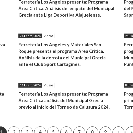
Ferretería Los Ángeles presenta: Programa
Prog
Área Crítica. Análisis del empate del Municipal
del 
Grecia ante Liga Deportiva Alajuelense.
Sapr
24 Enero, 2024
Videos
21 En
eva
Ferretería Los Angeles y Materiales San
Ferr
Roque presenta el programa Área Crítica.
prog
Análisis de la derrota del Municipal Grecia
Munc
ante el Club Sport Cartaginés.
Pun
11 Enero, 2024
Videos
8 Ene
ta
Ferretería Los Angeles presenta: Programa
Prog
Área Crítica análisis del Municipal Grecia
prim
previo al inicio del Torneo de Calusura 2024.
Torn
1
2
3
4
5
6
7
8
9
›
Siguie
»