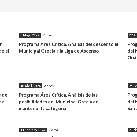
3 Mayo, 2024
Videos
29 Ab
ón
Programa Área Crítica. Análisis del descenso el
Prog
de el
Municipal Grecia a la Liga de Ascenso
del 
Guáp
18 Abril, 2024
Videos
25 Fe
 del
Programa Área Crítica. Análisis de las
Prog
ez
posibilidades del Municipal Grecia de
del 
mantener la categoría
Sant
11 Febrero, 2024
Videos
2 Feb