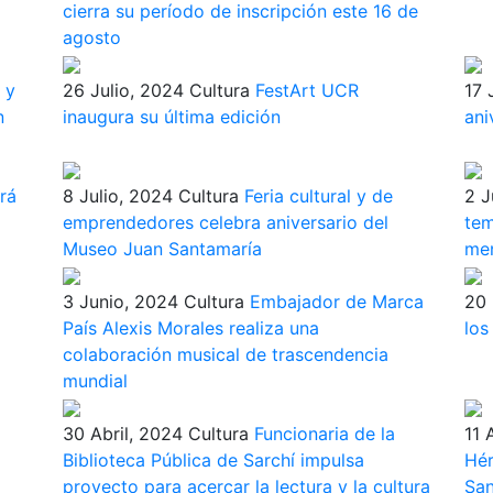
cierra su período de inscripción este 16 de
agosto
 y
26 Julio, 2024
Cultura
FestArt UCR
17 
n
inaugura su última edición
ani
rá
8 Julio, 2024
Cultura
Feria cultural y de
2 J
emprendedores celebra aniversario del
tem
Museo Juan Santamaría
men
3 Junio, 2024
Cultura
Embajador de Marca
20
País Alexis Morales realiza una
los
o
colaboración musical de trascendencia
mundial
30 Abril, 2024
Cultura
Funcionaria de la
11 
Biblioteca Pública de Sarchí impulsa
Hér
proyecto para acercar la lectura y la cultura
San