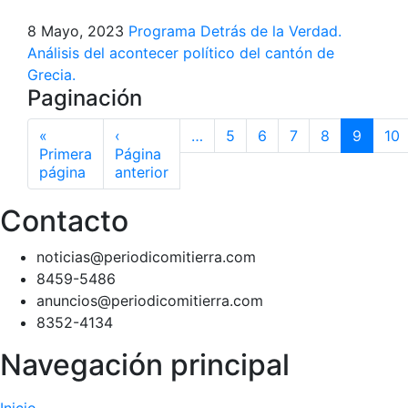
8 Mayo, 2023
Programa Detrás de la Verdad.
Análisis del acontecer político del cantón de
Grecia.
Paginación
«
‹
…
5
6
7
8
9
10
Primera
Página
página
anterior
Contacto
noticias@periodicomitierra.com
8459-5486
anuncios@periodicomitierra.com
8352-4134
Navegación principal
Inicio