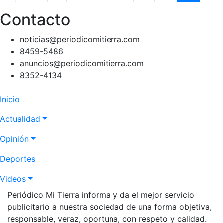
página
anterior
Contacto
noticias@periodicomitierra.com
8459-5486
anuncios@periodicomitierra.com
8352-4134
Navegación
Inicio
principal
Actualidad
Opinión
Deportes
Videos
Periódico Mi Tierra informa y da el mejor servicio
publicitario a nuestra sociedad de una forma objetiva,
responsable, veraz, oportuna, con respeto y calidad.