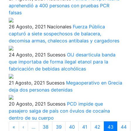
aprehendió a 400 personas con pruebas PCR
falsas
26 Agosto, 2021
Nacionales
Fuerza Pública
capturó a siete sospechosos de balacera,
decomisa armas, chalecos antibalas y cargadores
24 Agosto, 2021
Sucesos
OIJ desarticula banda
que importaba de forma ilegal etanol para la
fabricación de bebidas alcohólicas
21 Agosto, 2021
Sucesos
Megaoperativo en Grecia
deja dos personas detenidas
20 Agosto, 2021
Sucesos
PCD impide que
pasajero salga de país con óvulos de cocaína
dentro de su cuerpo
Paginación
«
Primera
‹
Página
…
38
39
40
41
42
43
44