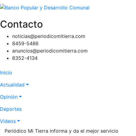
Contacto
noticias@periodicomitierra.com
8459-5486
anuncios@periodicomitierra.com
8352-4134
Navegación
Inicio
principal
Actualidad
Opinión
Deportes
Videos
Periódico Mi Tierra informa y da el mejor servicio