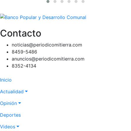
Contacto
noticias@periodicomitierra.com
8459-5486
anuncios@periodicomitierra.com
8352-4134
Navegación
Inicio
principal
Actualidad
Opinión
Deportes
Videos