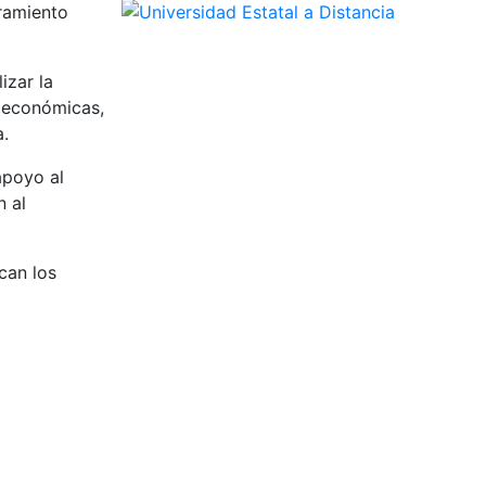
ramiento
izar la
s económicas,
a.
apoyo al
n al
can los