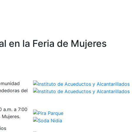
al en la Feria de Mujeres
comunidad
endedoras del
0 a.m. a 7:00
 Mujeres.
ios