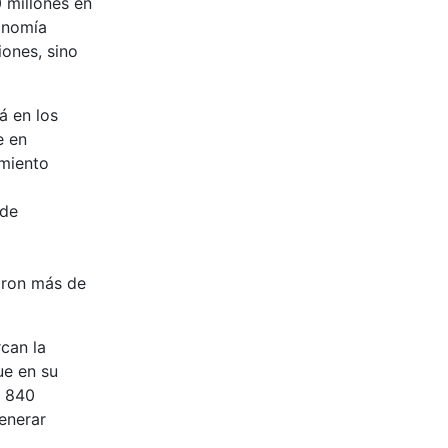
 millones en
conomía
iones, sino
á en los
e en
imiento
 de
aron más de
can la
ue en su
e 840
enerar