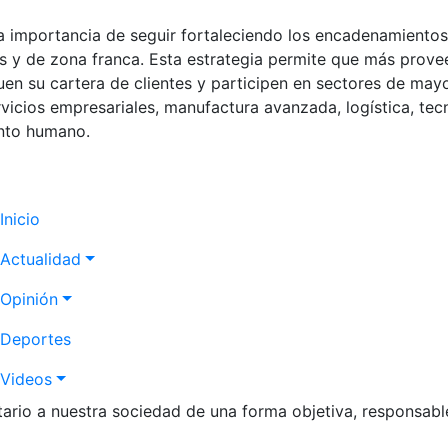
 importancia de seguir fortaleciendo los encadenamientos
es y de zona franca. Esta estrategia permite que más prov
uen su cartera de clientes y participen en sectores de mayo
icios empresariales, manufactura avanzada, logística, tec
ento humano.
Navegación
Inicio
principal
Actualidad
Opinión
Deportes
Videos
itario a nuestra sociedad de una forma objetiva, responsabl