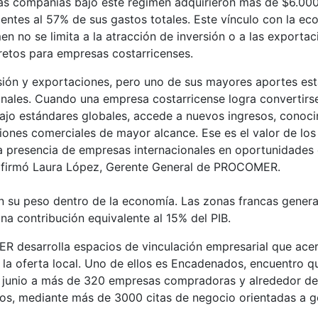
las compañías bajo este régimen adquirieron más de $6.000
alentes al 57% de sus gastos totales. Este vínculo con la e
n no se limita a la atracción de inversión o a las exportac
etos para empresas costarricenses.
sión y exportaciones, pero uno de sus mayores aportes est
nales. Cuando una empresa costarricense logra convertirs
jo estándares globales, accede a nuevos ingresos, conoc
iones comerciales de mayor alcance. Ese es el valor de los
a presencia de empresas internacionales en oportunidades
 afirmó Laura López, Gerente General de PROCOMER.
 en su peso dentro de la economía. Las zonas francas gener
na contribución equivalente al 15% del PIB.
 desarrolla espacios de vinculación empresarial que acer
 oferta local. Uno de ellos es Encadenados, encuentro q
e junio a más de 320 empresas compradoras y alrededor d
ivos, mediante más de 3000 citas de negocio orientadas a g