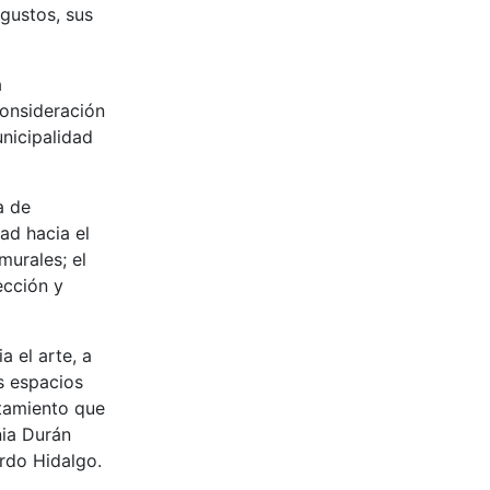
 gustos, sus
a
consideración
unicipalidad
a de
ad hacia el
murales; el
ección y
 el arte, a
os espacios
atamiento que
nia Durán
rdo Hidalgo.