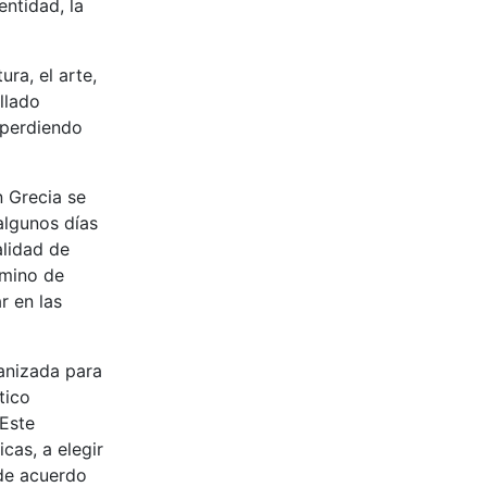
entidad, la
ra, el arte,
llado
 perdiendo
n Grecia se
algunos días
alidad de
amino de
r en las
ganizada para
tico
 Este
cas, a elegir
 de acuerdo