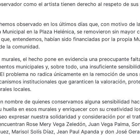
bservador como el artista tienen derecho al respeto de sus
 hemos observado en los últimos días que, con motivo de l
ía Municipal en la Plaza Helénica, se removieron sin mayor 
s que, entendemos, habían sido financiadas por la propia M
 de la comunidad.
os murales, el hecho pone en evidencia una preocupante falt
ntos municipales y, sobre todo, una insuficiente sensibilid
 El problema no radica únicamente en la remoción de unos 
nismos institucionales que garanticen la valoración, prot
rales locales.
n nombre de quienes conservamos alguna sensibilidad hacia
su huella en esos murales y enriquecer con su creatividad l
eo expresar nuestra solidaridad y consideración por el tr
se encuentran Rose Mery Vega Zeledón, Juan Vega Palma, So
guez, Marisol Solís Díaz, Jean Paul Apanda y don José Gera