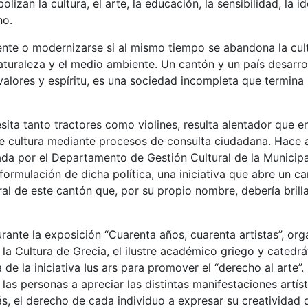
lizan la cultura, el arte, la educación, la sensibilidad, la id
no.
te o modernizarse si al mismo tiempo se abandona la cultu
aturaleza y el medio ambiente. Un cantón y un país desarro
valores y espíritu, es una sociedad incompleta que termina
ta tanto tractores como violines, resulta alentador que e
de cultura mediante procesos de consulta ciudadana. Hace 
da por el Departamento de Gestión Cultural de la Municip
 formulación de dicha política, una iniciativa que abre un c
ral de este cantón que, por su propio nombre, debería brilla
ante la exposición “Cuarenta años, cuarenta artistas”, or
la Cultura de Grecia, el ilustre académico griego y catedrá
 de la iniciativa Ius ars para promover el “derecho al arte”.
s personas a apreciar las distintas manifestaciones artísti
ás, el derecho de cada individuo a expresar su creatividad