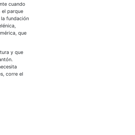
ente cuando
 el parque
 la fundación
lénica,
América, que
tura y que
antón.
necesita
s, corre el