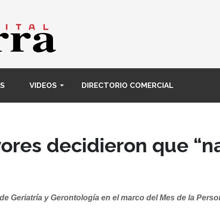
Pasar
al
contenido
principal
S
VIDEOS
DIRECTORIO COMERCIAL
res decidieron que “nad
 de Geriatría y Gerontología en el marco del Mes de la Pers