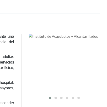
ante una
ocial del
 adultas
ervicios
r físico,
ospital,
mayores,
ascender