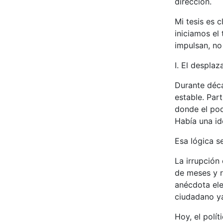
dirección.
Mi tesis es 
iniciamos el 
impulsan, no
I. El despla
Durante déca
estable. Par
donde el pode
Había una id
Esa lógica s
La irrupción
de meses y 
anécdota ele
ciudadano ya 
Hoy, el polí