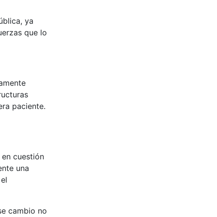
blica, ya
fuerzas que lo
vamente
ructuras
era paciente.
 en cuestión
ente una
el
ese cambio no