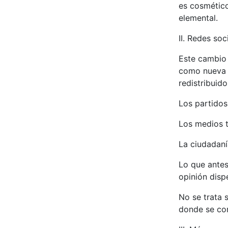
es cosmético
elemental.
II. Redes soc
Este cambio 
como nueva p
redistribuid
Los partidos
Los medios t
La ciudadaní
Lo que antes
opinión disp
No se trata 
donde se con