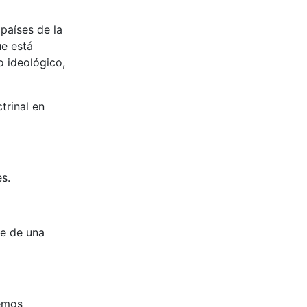
 países de la
ue está
 ideológico,
trinal en
es.
ce de una
bemos