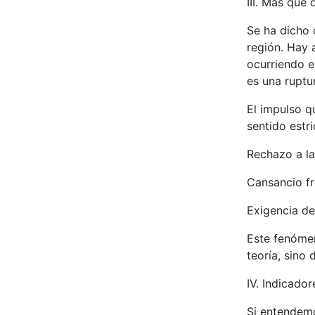
III. Más que
Se ha dicho 
región. Hay 
ocurriendo e
es una ruptu
El impulso q
sentido estri
Rechazo a las
Cansancio fr
Exigencia de
Este fenómen
teoría, sino
IV. Indicado
Si entendem