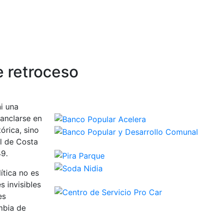
de retroceso
i una
 anclarse en
tórica, sino
il de Costa
49.
ítica no es
s invisibles
es
mbia de