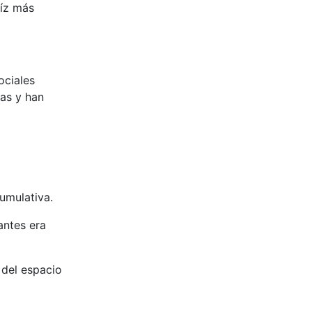
aíz más
ociales
as y han
cumulativa.
antes era
 del espacio