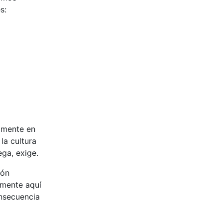
s:
amente en
la cultura
ega, exige.
ión
amente aquí
onsecuencia