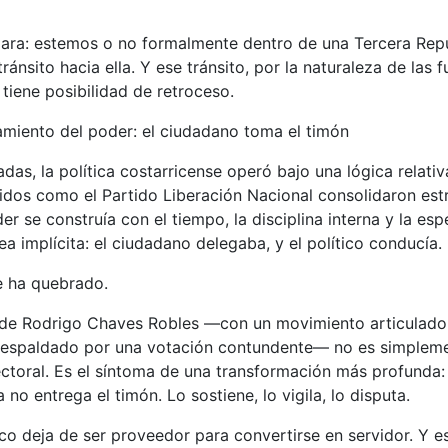
clara: estemos o no formalmente dentro de una Tercera Repú
tránsito hacia ella. Y ese tránsito, por la naturaleza de las 
 tiene posibilidad de retroceso.
zamiento del poder: el ciudadano toma el timón
das, la política costarricense operó bajo una lógica relati
tidos como el Partido Liberación Nacional consolidaron est
r se construía con el tiempo, la disciplina interna y la esp
ea implícita: el ciudadano delegaba, y el político conducía.
e ha quebrado.
 de Rodrigo Chaves Robles —con un movimiento articulado
respaldado por una votación contundente— no es simplem
ctoral. Es el síntoma de una transformación más profunda: 
no entrega el timón. Lo sostiene, lo vigila, lo disputa.
tico deja de ser proveedor para convertirse en servidor. Y 