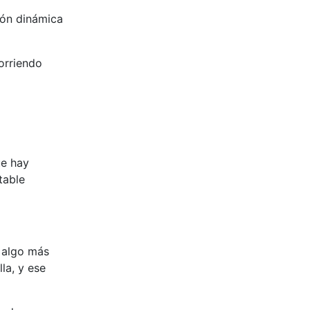
ión dinámica
orriendo
ue hay
table
 algo más
la, y ese