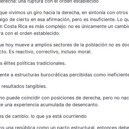
 derecha: una ruptura con el orden establecido
que vivimos un giro hacia la derecha, en sintonía con otros
algo de cierto en esa afirmación, pero es insuficiente. Lo q
n Costa Rica es más complejo: no es únicamente un cambio
ra con el orden establecido.
ue hoy mueve a amplios sectores de la población no es doc
cto. Es reactivo, correctivo, incluso moral:
 élites políticas tradicionales.
ente a estructuras burocráticas percibidas como ineficient
 resultados tangibles.
o puede coincidir con posiciones de derecha, pero no na
 de una experiencia acumulada de desencanto.
res de cambio: lo que ya está ocurriendo
os una república como un pacto estructural, entonces de