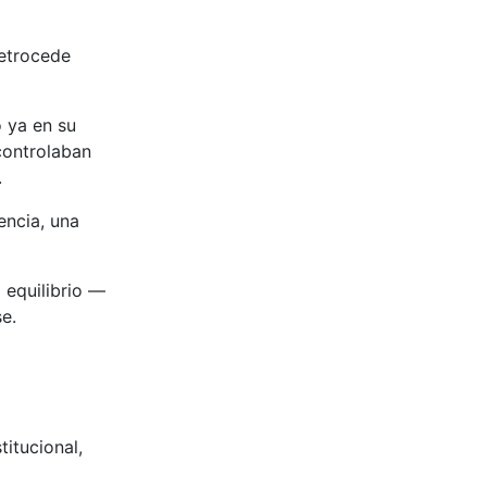
retrocede
 ya en su
controlaban
.
encia, una
 equilibrio —
e.
itucional,