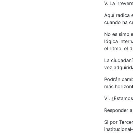
V. La irrever
Aquí radica e
cuando ha cr
No es simpl
lógica inter
el ritmo, el 
La ciudadaní
vez adquirid
Podrán cambi
más horizont
VI. ¿Estamos
Responder a 
Si por Terce
instituciona