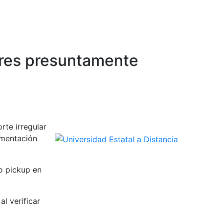
ores presuntamente
rte irregular
umentación
po pickup en
l verificar