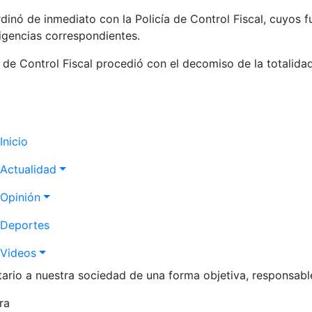
rdinó de inmediato con la Policía de Control Fiscal, cuyos f
iligencias correspondientes.
ía de Control Fiscal procedió con el decomiso de la totalida
Navegación
Inicio
principal
Actualidad
Opinión
Deportes
Videos
itario a nuestra sociedad de una forma objetiva, responsabl
ra