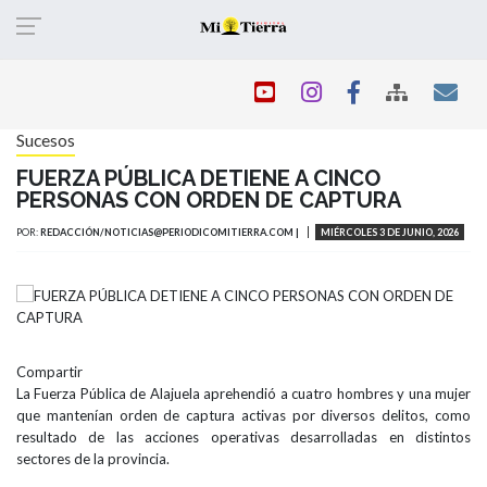
Pasar
al
contenido
principal
Sucesos
FUERZA PÚBLICA DETIENE A CINCO
PERSONAS CON ORDEN DE CAPTURA
POR:
REDACCIÓN/NOTICIAS@PERIODICOMITIERRA.COM |
MIÉRCOLES 3 DE JUNIO, 2026
Compartir
La Fuerza Pública de Alajuela aprehendió a cuatro hombres y una mujer
que mantenían orden de captura activas por diversos delitos, como
resultado de las acciones operativas desarrolladas en distintos
sectores de la provincia.