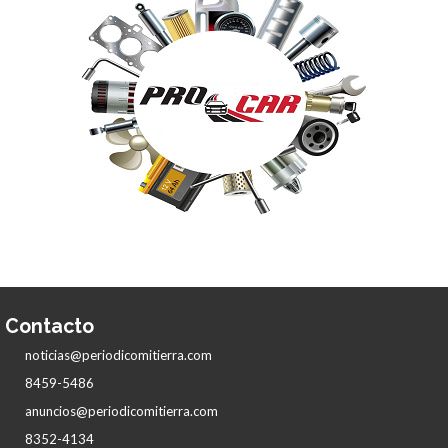
Contacto
noticias@periodicomitierra.com
8459-5486
anuncios@periodicomitierra.com
8352-4134