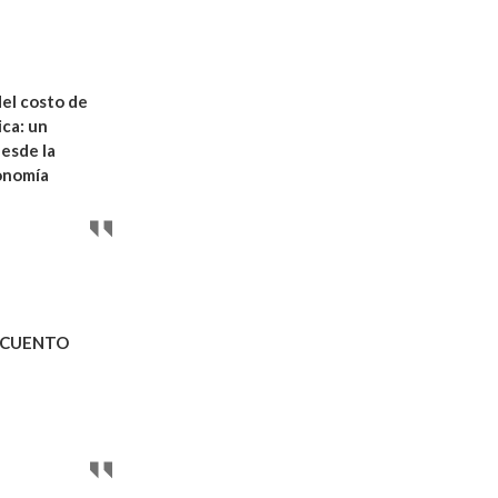
del costo de
ica: un
esde la
conomía
. CUENTO