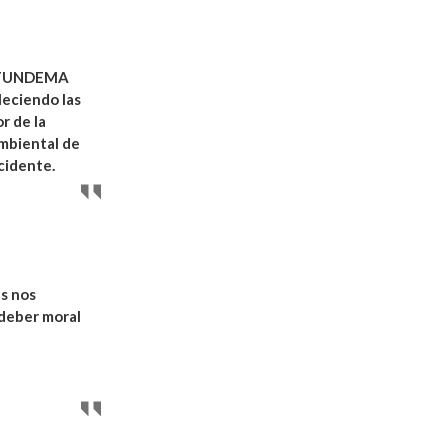
 FUNDEMA
leciendo las
r de la
mbiental de
cidente.
es nos
 deber moral