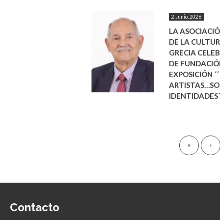
2 Junio, 2026
LA ASOCIACI
DE LA CULTUR
GRECIA CELE
DE FUNDACIÓ
EXPOSICIÓN ´´
ARTISTAS…S
IDENTIDADES´
Paginación
«
Primera
‹
Pá
página
an
Contacto