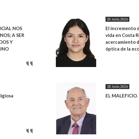
20 Junio, 2026
OCIAL NOS
El incremento 
NOS; A SER
vida en Costa R
DOS Y
acercamiento d
 UNO
óptica de la e
18 Junio, 2026
igiosa
EL MALEFICIO