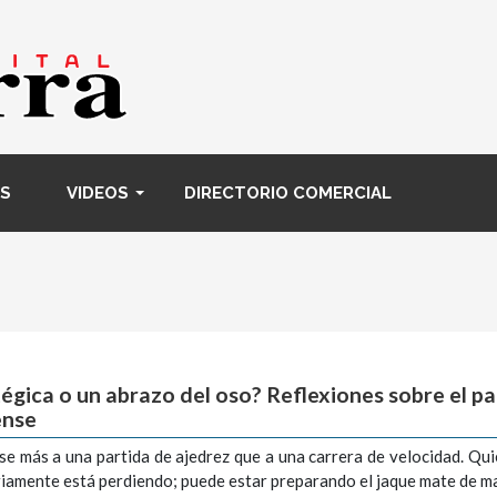
Pasar
al
contenido
principal
S
VIDEOS
DIRECTORIO COMERCIAL
tégica o un abrazo del oso? Reflexiones sobre el 
ense
rse más a una partida de ajedrez que a una carrera de velocidad. Qui
riamente está perdiendo; puede estar preparando el jaque mate de m