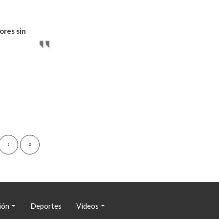
ores sin
›
Siguiente
»
Última
página
página
ión
Deportes
Videos