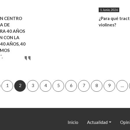
1 Junio, 2026
ÓN CENTRO
¿Para qué tract
A DE
violines?
BRA 40 AÑOS
N CON LA
 40 AÑOS, 40
OMOS
´.
gina
1
2
3
4
5
6
7
8
9
…
terior
Navegación
Inicio
Actualidad
Opin