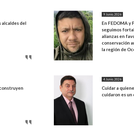
9 Junio, 2026
 alcaldes del
En FEDOMA y
seguimos forta
alianzas en favo
conservación a
la región de Oc
4 Junio, 2026
construyen
Cuidar a quien
cuidaron es un