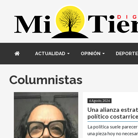
ACTUALIDAD
OPINIÓN
DEPORTE
Columnistas
6 Agosto, 2026
Una alianza estra
político costarric
La política suele parece
una pieza hoy no necesa