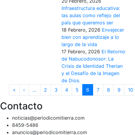
20 Febrero, 2026
Infraestructura educativa:
las aulas como reflejo del
país que queremos ser
18 Febrero, 2026
Envejecer
bien con aprendizaje a lo
largo de la vida
17 Febrero, 2026
El Retorno
de Nabucodonosor: La
Crisis de Identidad Therian
y el Desafío de la Imagen
de Dios.
Paginación
«
Primera
‹
Página
…
2
3
4
5
6
7
8
9
10
página
anterior
Contacto
noticias@periodicomitierra.com
8459-5486
anuncios@periodicomitierra.com