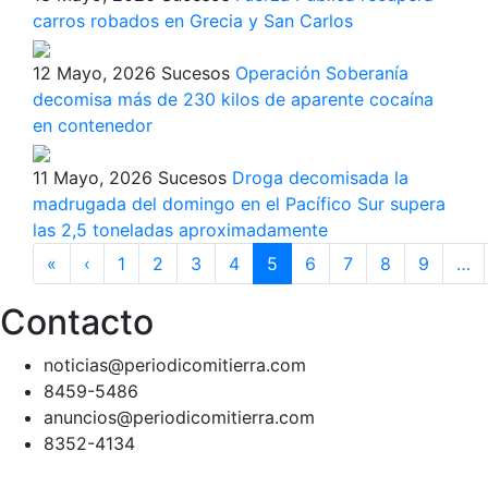
carros robados en Grecia y San Carlos
12 Mayo, 2026
Sucesos
Operación Soberanía
decomisa más de 230 kilos de aparente cocaína
en contenedor
11 Mayo, 2026
Sucesos
Droga decomisada la
madrugada del domingo en el Pacífico Sur supera
las 2,5 toneladas aproximadamente
Paginación
«
Primera
‹
Página
1
2
3
4
5
6
7
8
9
…
página
anterior
Contacto
noticias@periodicomitierra.com
8459-5486
anuncios@periodicomitierra.com
8352-4134