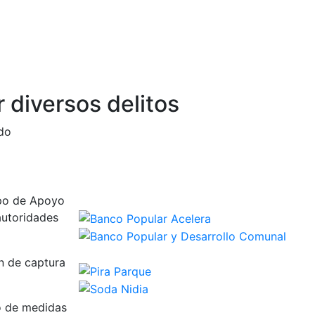
r diversos delitos
ado
upo de Apoyo
autoridades
n de captura
o de medidas