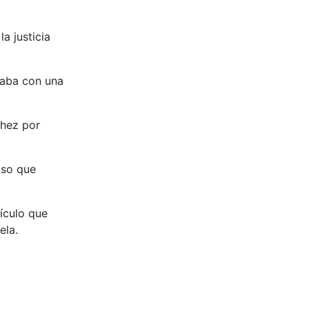
a justicia
taba con una
chez por
oso que
ículo que
ela.