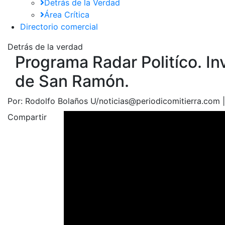
Detrás de la Verdad
Área Crítica
Directorio comercial
Detrás de la verdad
Programa Radar Politíco. In
de San Ramón.
Por:
Rodolfo Bolaños U/noticias@periodicomitierra.com 
Compartir