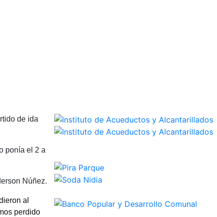
rtido de ida
o ponía el 2 a
nderson Núñez.
dieron al
emos perdido