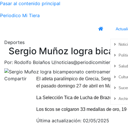
Pasar al contenido principal
Actual
Deportes
Notic
Sergio Muñoz logra bicamp
Políti
Por:
Rodolfo Bolaños U/noticias@periodicomitierra.com 
Salud
Cultu
Compartir
El atleta paralímpico de Grecia, Sergio Muñ
el pasado domingo 27 de abril en Managua, 
Suce
La Selección Tica de Lucha de Brazos tuvo 
Archi
Los ticos se colgaron 33 medallas de oro, 19 
Última actualización: 02/05/2025