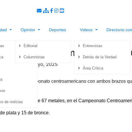
idad
Opinión
Deportes
Videos
Directorio co
ias
Editorial
Entrevistas
eonato centroamericano de p
ca
Columnistas
Detrás de la Verdad
|
Viernes 2 de Mayo, 2025
Área Crítica
ra
oz, logró el bicampeonato centroamericano con ambos brazos qu
Nicaragua.
sos
una cosecha total de 67 metales, en el Campeonato Centroamer
vo de noticias
de plata y 15 de bronce.