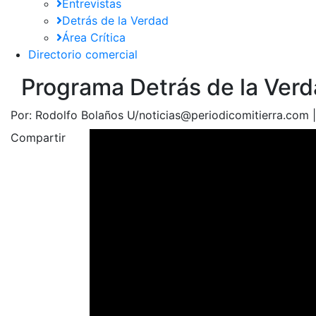
Entrevistas
Detrás de la Verdad
Área Crítica
Directorio comercial
Programa Detrás de la Verda
Por:
Rodolfo Bolaños U/noticias@periodicomitierra.com 
Compartir